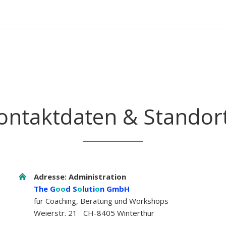
ontaktdaten & Standor
Adresse: Administration
The G
oo
d S
o
luti
o
n GmbH
für Coaching, Beratung und Workshops
Weierstr. 21 CH-8405 Winterthur