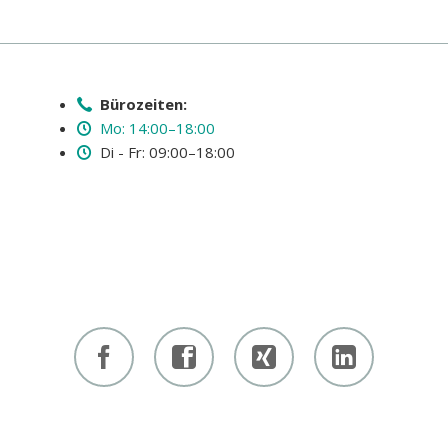
Bürozeiten:
Mo: 14:00–18:00
Di - Fr: 09:00–18:00
Facebook
Facebook
Xing -
Linkedin
- owi
- owi
Albert
- Albert
zentrum
zentrum
Hiltebrand
Hiltebrand