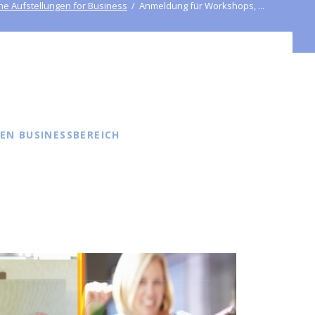
stellung
he Aufstellungen for Business
Anmeldung für Workshops, ...
Sitemap
Impressum
tellung
Services
EN BUSINESSBEREICH