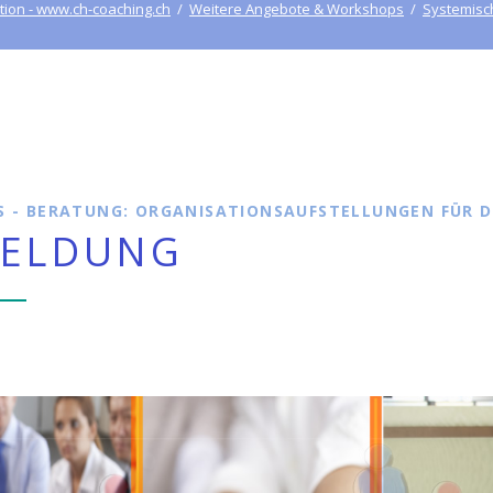
- Systemische Auf
en in der Gruppe
tion - www.ch-coaching.ch
Weitere Angebote & Workshops
Systemisc
Aufstellung
- Familienaufstellung
Aufstellung
- Persönlichkeitsaufs
Aufstellung
- Strukturaufstellung
 - BERATUNG: ORGANISATIONSAUFSTELLUNGEN FÜR D
ELDUNG