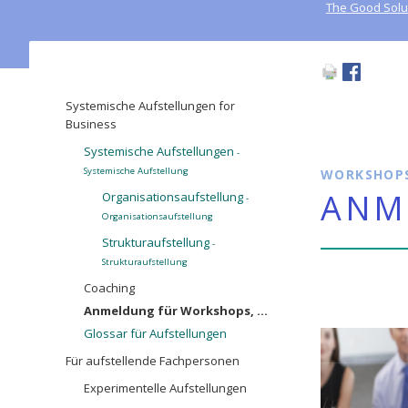
Aufstell
The Good Solu
Navigation
Systemische Aufstellungen for
überspringen
Business
Systemische Aufstellungen
-
Systemische Aufstellung
WORKSHOPS
ANM
Organisationsaufstellung
-
Organisationsaufstellung
Strukturaufstellung
-
Strukturaufstellung
Coaching
Anmeldung für Workshops, ...
Glossar für Aufstellungen
Für aufstellende Fachpersonen
Experimentelle Aufstellungen