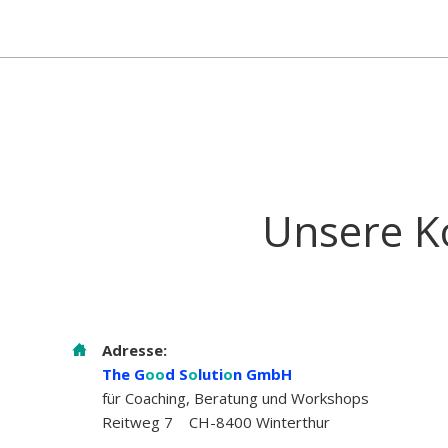
Unsere K
Adresse:
The G
oo
d S
o
luti
o
n GmbH
für Coaching, Beratung und Workshops
Reitweg 7 CH-8400 Winterthur