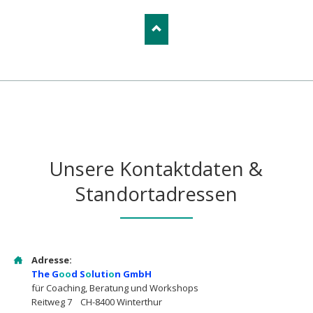
Unsere Kontaktdaten &
Standortadressen
Adresse:
The G
oo
d S
o
luti
o
n GmbH
für Coaching, Beratung und Workshops
Reitweg 7 CH-8400 Winterthur