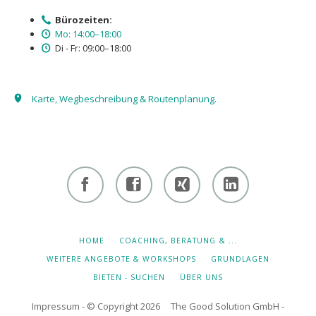
Bürozeiten:
Mo: 14:00–18:00
Di - Fr: 09:00–18:00
Karte, Wegbeschreibung & Routenplanung.
Facebook
Facebook
Xing -
Linkedin
- owi
- owi
Albert
- Albert
zentrum
zentrum
Hiltebrand
Hiltebrand
NAVIGATION
HOME
COACHING, BERATUNG & ...
ÜBERSPRINGEN
winterthur
netzwerk
WEITERE ANGEBOTE & WORKSHOPS
GRUNDLAGEN
BIETEN - SUCHEN
ÜBER UNS
Impressum
- © Copyright 2026 The Good Solution GmbH -