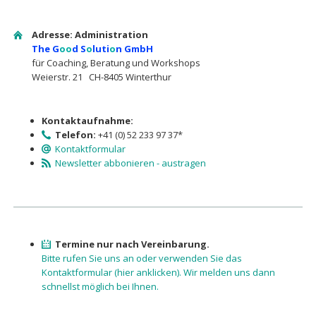
Adresse: Administration
The G
oo
d S
o
luti
o
n GmbH
für Coaching, Beratung und Workshops
Weierstr. 21 CH-8405 Winterthur
Kontaktaufnahme:
Telefon:
+41 (0) 52 233 97 37*
Kontaktformular
Newsletter abbonieren - austragen
Termine nur nach Vereinbarung.
Bitte rufen Sie uns an oder verwenden Sie das
Kontaktformu­lar (hier anklicken). Wir melden uns dann
schnellst möglich bei Ihnen.